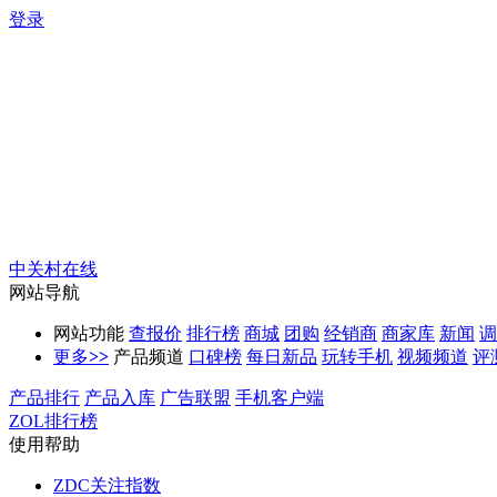
登录
中关村在线
网站导航
网站功能
查报价
排行榜
商城
团购
经销商
商家库
新闻
调
更多
>>
产品频道
口碑榜
每日新品
玩转手机
视频频道
评
产品排行
产品入库
广告联盟
手机客户端
ZOL排行榜
使用帮助
ZDC关注指数