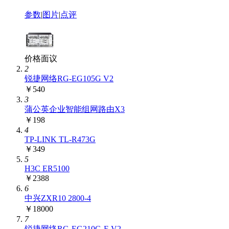
参数
|
图片
|
点评
价格面议
2
锐捷网络RG-EG105G V2
￥540
3
蒲公英企业智能组网路由X3
￥198
4
TP-LINK TL-R473G
￥349
5
H3C ER5100
￥2388
6
中兴ZXR10 2800-4
￥18000
7
锐捷网络RG-EG210G-E V2