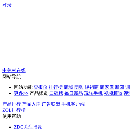
登录
中关村在线
网站导航
网站功能
查报价
排行榜
商城
团购
经销商
商家库
新闻
调
更多
>>
产品频道
口碑榜
每日新品
玩转手机
视频频道
评
产品排行
产品入库
广告联盟
手机客户端
ZOL排行榜
使用帮助
ZDC关注指数