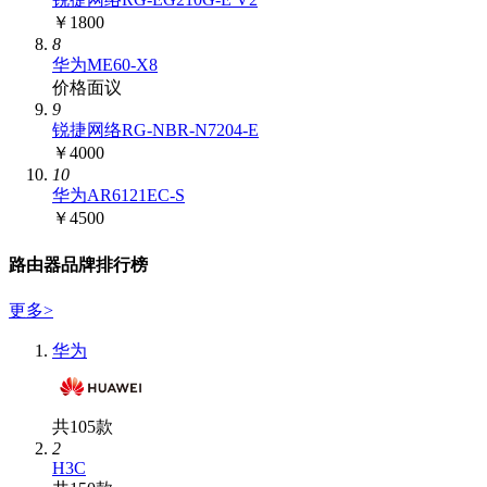
￥1800
8
华为ME60-X8
价格面议
9
锐捷网络RG-NBR-N7204-E
￥4000
10
华为AR6121EC-S
￥4500
路由器品牌排行榜
更多
>
华为
共105款
2
H3C