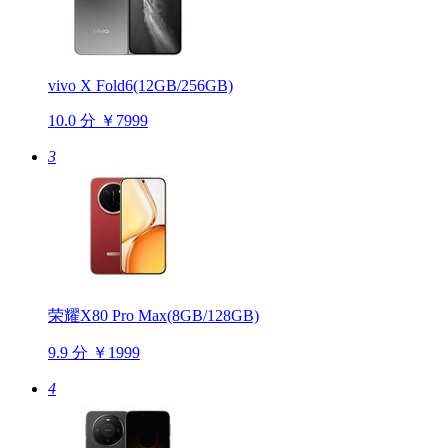
vivo X Fold6(12GB/256GB)
10.0 分
￥7999
3
荣耀X80 Pro Max(8GB/128GB)
9.9 分
￥1999
4