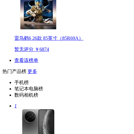
雷鸟鹤6 26款 85英寸（85R69A）
暂无评分
￥6874
查看该榜单
热门产品榜
更多
手机榜
笔记本电脑榜
数码相机榜
1