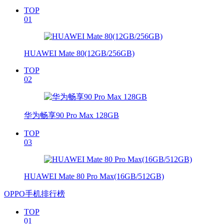
TOP
01
HUAWEI Mate 80(12GB/256GB)
TOP
02
华为畅享90 Pro Max 128GB
TOP
03
HUAWEI Mate 80 Pro Max(16GB/512GB)
OPPO手机排行榜
TOP
01