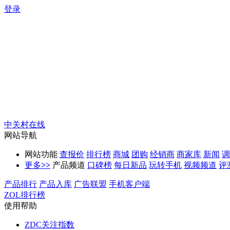
登录
中关村在线
网站导航
网站功能
查报价
排行榜
商城
团购
经销商
商家库
新闻
调
更多
>>
产品频道
口碑榜
每日新品
玩转手机
视频频道
评
产品排行
产品入库
广告联盟
手机客户端
ZOL排行榜
使用帮助
ZDC关注指数