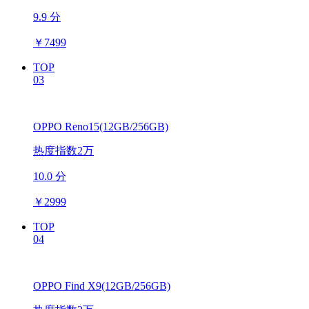
9.9 分
￥
7499
TOP
03
OPPO Reno15(12GB/256GB)
热度指数2万
10.0 分
￥
2999
TOP
04
OPPO Find X9(12GB/256GB)