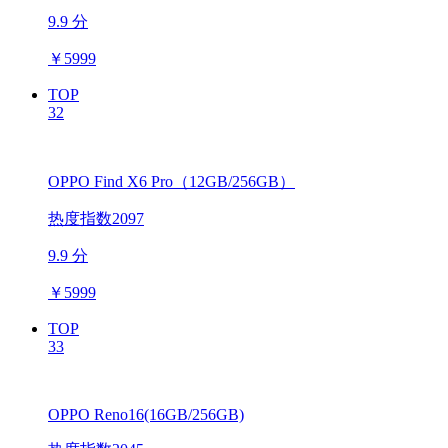
9.9 分
￥
5999
TOP
32
OPPO Find X6 Pro（12GB/256GB）
热度指数2097
9.9 分
￥
5999
TOP
33
OPPO Reno16(16GB/256GB)