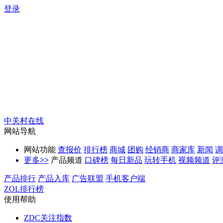
登录
中关村在线
网站导航
网站功能
查报价
排行榜
商城
团购
经销商
商家库
新闻
调
更多
>>
产品频道
口碑榜
每日新品
玩转手机
视频频道
评
产品排行
产品入库
广告联盟
手机客户端
ZOL排行榜
使用帮助
ZDC关注指数