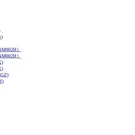
)
)
0NM002H）
0NM002H）
X)
X)
GZ)
Z)