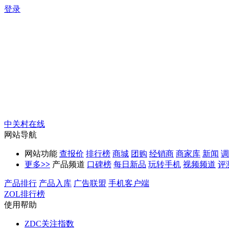
登录
中关村在线
网站导航
网站功能
查报价
排行榜
商城
团购
经销商
商家库
新闻
调
更多
>>
产品频道
口碑榜
每日新品
玩转手机
视频频道
评
产品排行
产品入库
广告联盟
手机客户端
ZOL排行榜
使用帮助
ZDC关注指数