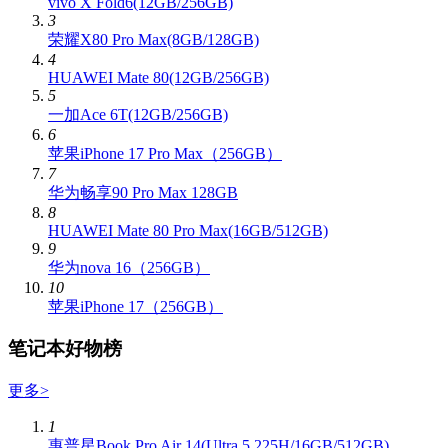
vivo X Fold6(12GB/256GB)
3
荣耀X80 Pro Max(8GB/128GB)
4
HUAWEI Mate 80(12GB/256GB)
5
一加Ace 6T(12GB/256GB)
6
苹果iPhone 17 Pro Max（256GB）
7
华为畅享90 Pro Max 128GB
8
HUAWEI Mate 80 Pro Max(16GB/512GB)
9
华为nova 16（256GB）
10
苹果iPhone 17（256GB）
笔记本好物榜
更多
>
1
惠普星Book Pro Air 14(Ultra 5 225H/16GB/512GB)