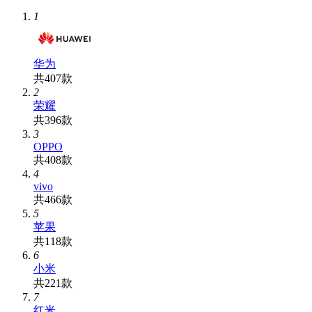
1
华为
共407款
2
荣耀
共396款
3
OPPO
共408款
4
vivo
共466款
5
苹果
共118款
6
小米
共221款
7
红米