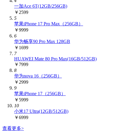
4
一加Ace 6T(12GB/256GB)
￥2599
5
苹果iPhone 17 Pro Max（256GB）
￥9999
6
华为畅享90 Pro Max 128GB
￥1699
7
HUAWEI Mate 80 Pro Max(16GB/512GB)
￥7999
8
华为nova 16（256GB）
￥2999
9
苹果iPhone 17（256GB）
￥5999
10
小米17 Ultra(12GB/512GB)
￥6999
查看更多
>