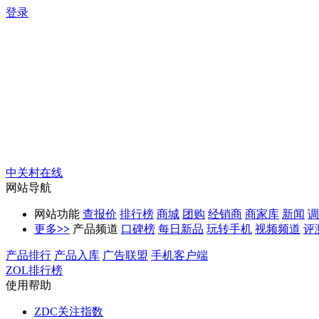
登录
中关村在线
网站导航
网站功能
查报价
排行榜
商城
团购
经销商
商家库
新闻
调
更多
>>
产品频道
口碑榜
每日新品
玩转手机
视频频道
评
产品排行
产品入库
广告联盟
手机客户端
ZOL排行榜
使用帮助
ZDC关注指数