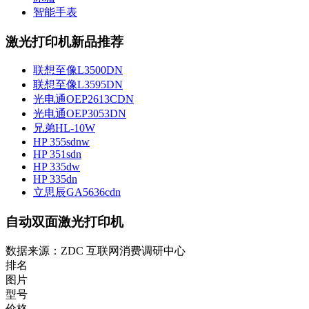
智能手表
激光打印机新品推荐
联想至像L3500DN
联想至像L3595DN
光电通OEP2613CDN
光电通OEP3053DN
兄弟HL-10W
HP 355sdnw
HP 351sdn
HP 335dw
HP 335dn
立思辰GA5636cdn
自动双面激光打印机
数据来源：ZDC 互联网消费调研中心
排名
图片
型号
价格