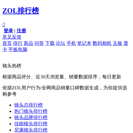
ZOL排行榜

登录
|
注册
意见反馈
首页
排行
新品
问答
下载
论坛
手机
笔记本
数码相机
主板
显
卡
平板电脑
镜头热榜
根据商品评分、近30天浏览量、销量数据排序，每日更新
依据ZOL用户行为/全网商品销量口碑数据生成，为你提供选
购参考
镜头总排行榜
热门镜头排行榜
镜头品牌排行榜
佳能镜头排行榜
尼康镜头排行榜