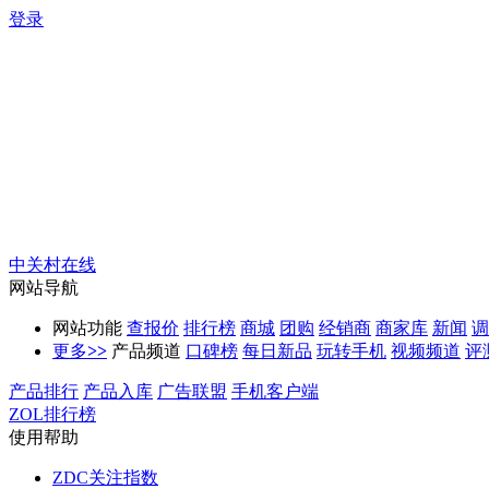
登录
中关村在线
网站导航
网站功能
查报价
排行榜
商城
团购
经销商
商家库
新闻
调
更多
>>
产品频道
口碑榜
每日新品
玩转手机
视频频道
评
产品排行
产品入库
广告联盟
手机客户端
ZOL排行榜
使用帮助
ZDC关注指数