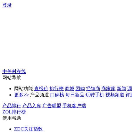
登录
中关村在线
网站导航
网站功能
查报价
排行榜
商城
团购
经销商
商家库
新闻
调
更多
>>
产品频道
口碑榜
每日新品
玩转手机
视频频道
评
产品排行
产品入库
广告联盟
手机客户端
ZOL排行榜
使用帮助
ZDC关注指数