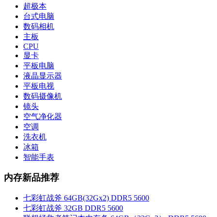
超极本
台式电脑
数码相机
主板
CPU
显卡
平板电脑
液晶显示器
平板电视
数码摄像机
镜头
空气净化器
空调
洗衣机
冰箱
智能手表
内存新品推荐
七彩虹战斧 64GB(32Gx2) DDR5 5600
七彩虹战斧 32GB DDR5 5600