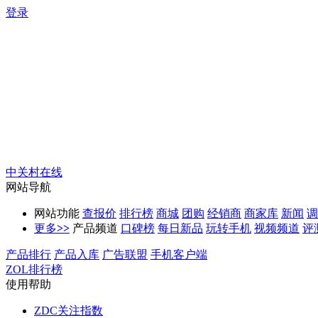
登录
中关村在线
网站导航
网站功能
查报价
排行榜
商城
团购
经销商
商家库
新闻
调
更多
>>
产品频道
口碑榜
每日新品
玩转手机
视频频道
评
产品排行
产品入库
广告联盟
手机客户端
ZOL排行榜
使用帮助
ZDC关注指数