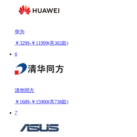
华为
￥3299-￥11999
(共302款)
6
清华同方
￥1689-￥15900
(共738款)
7