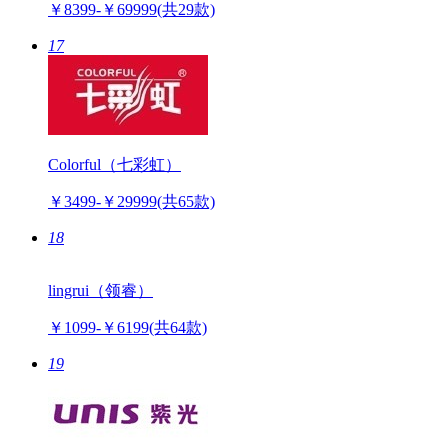
￥8399-￥69999
(共29款)
17
Colorful（七彩虹）
￥3499-￥29999
(共65款)
18
lingrui（领睿）
￥1099-￥6199
(共64款)
19