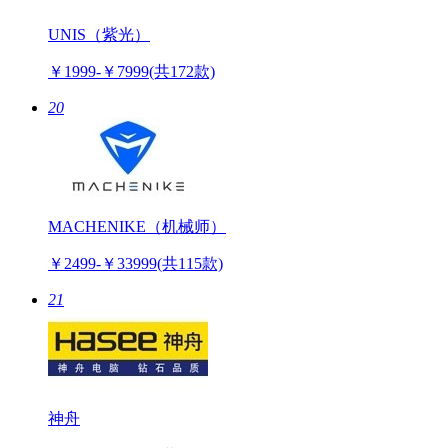
UNIS（紫光）
￥1999-￥7999
(共172款)
20
MACHENIKE（机械师）
￥2499-￥33999
(共115款)
21
神舟