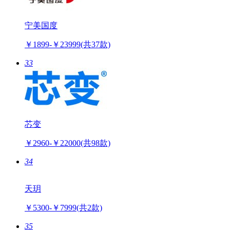
宁美国度
￥1899-￥23999
(共37款)
33
芯变
￥2960-￥22000
(共98款)
34
天玥
￥5300-￥7999
(共2款)
35