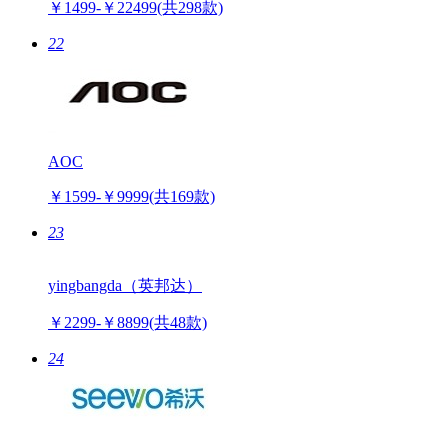
￥1499-￥22499
(共298款)
22
AOC
￥1599-￥9999
(共169款)
23
yingbangda（英邦达）
￥2299-￥8899
(共48款)
24