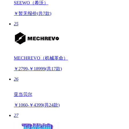
SEEWO（希沃）
￥暂无报价
(共7款)
25
MECHREVO（机械革命）
￥2799-￥18999
(共17款)
26
亚当贝尔
￥1060-￥4399
(共24款)
27