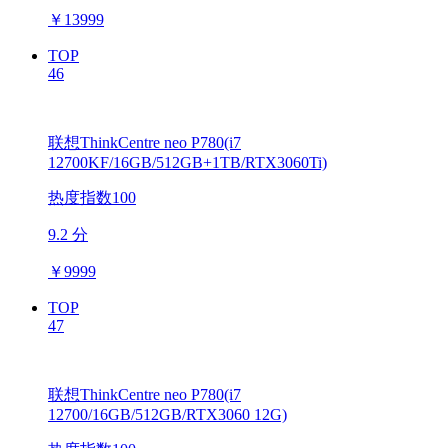
￥
13999
TOP
46
联想ThinkCentre neo P780(i7
12700KF/16GB/512GB+1TB/RTX3060Ti)
热度指数100
9.2 分
￥
9999
TOP
47
联想ThinkCentre neo P780(i7
12700/16GB/512GB/RTX3060 12G)