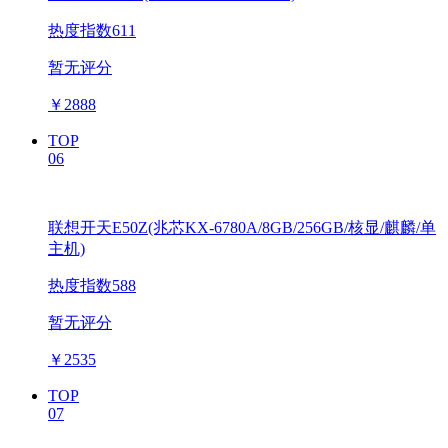
热度指数611
暂无评分
￥
2888
TOP
06
联想开天E50Z(兆芯KX-6780A/8GB/256GB/核显/麒麟/单
主机)
热度指数588
暂无评分
￥
2535
TOP
07