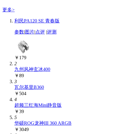
更多
>
利民PA120 SE 青春版
参数
|
图片
|
点评
|
评测
￥179
2
九州风神玄冰400
￥89
3
瓦尔基里B360
￥504
4
超频三红海Mini静音版
￥39
5
华硕ROG龙神III 360 ARGB
￥3049