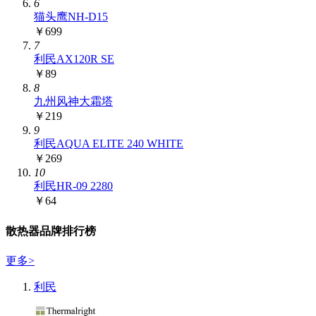
6
猫头鹰NH-D15
￥699
7
利民AX120R SE
￥89
8
九州风神大霜塔
￥219
9
利民AQUA ELITE 240 WHITE
￥269
10
利民HR-09 2280
￥64
散热器品牌排行榜
更多
>
利民