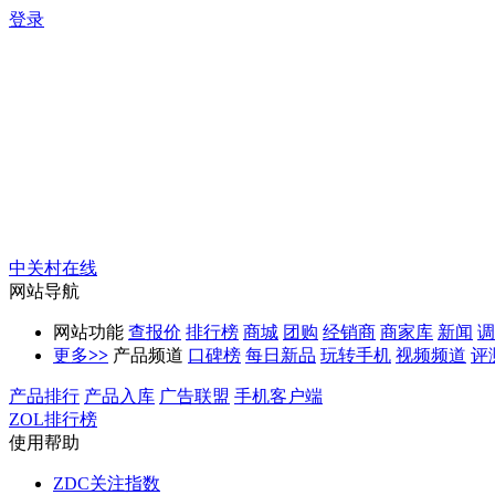
登录
中关村在线
网站导航
网站功能
查报价
排行榜
商城
团购
经销商
商家库
新闻
调
更多
>>
产品频道
口碑榜
每日新品
玩转手机
视频频道
评
产品排行
产品入库
广告联盟
手机客户端
ZOL排行榜
使用帮助
ZDC关注指数