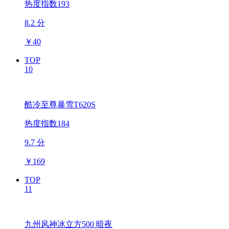
热度指数193
8.2 分
￥
40
TOP
10
酷冷至尊暴雪T620S
热度指数184
9.7 分
￥
169
TOP
11
九州风神冰立方500 暗夜