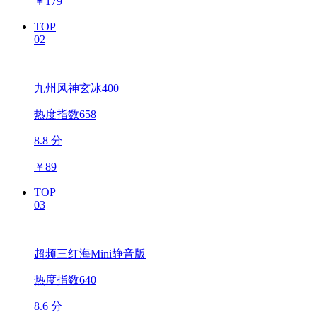
￥
179
TOP
02
九州风神玄冰400
热度指数658
8.8 分
￥
89
TOP
03
超频三红海Mini静音版
热度指数640
8.6 分