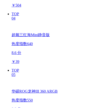
￥
504
TOP
04
超频三红海Mini静音版
热度指数640
8.6 分
￥
39
TOP
05
华硕ROG龙神III 360 ARGB
热度指数550