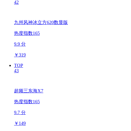
42
九州风神冰立方620数显版
热度指数165
9.9 分
￥
319
TOP
43
超频三东海X7
热度指数165
9.7 分
￥
149