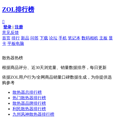
ZOL排行榜

登录
|
注册
意见反馈
首页
排行
新品
问答
下载
论坛
手机
笔记本
数码相机
主板
显
卡
平板电脑
散热器热榜
根据商品评分、近30天浏览量、销量数据排序，每日更新
依据ZOL用户行为/全网商品销量口碑数据生成，为你提供选
购参考
散热器总排行榜
热门散热器排行榜
散热器品牌排行榜
利民散热器排行榜
九州风神散热器排行榜