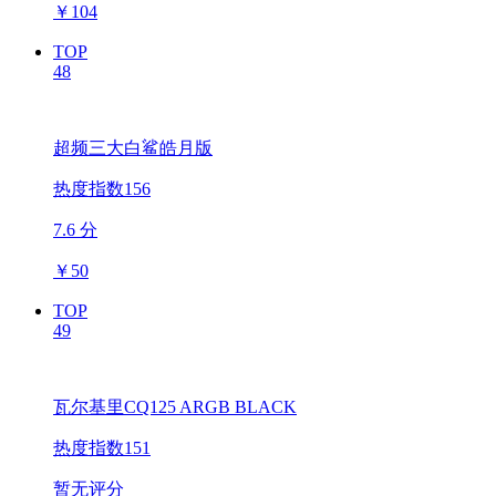
￥
104
TOP
48
超频三大白鲨皓月版
热度指数156
7.6 分
￥
50
TOP
49
瓦尔基里CQ125 ARGB BLACK
热度指数151
暂无评分