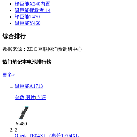
绿巨能X240内置
绿巨能拯救者-14
绿巨能T470
绿巨能Y460
综合排行
数据来源：ZDC 互联网消费调研中心
热门笔记本电池排行榜
更多
>
绿巨能A1713
参数
|
图片
|
点评
￥489
2
Oneda TE04XL（惠普TE04XL