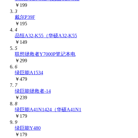
￥199
3
戴尔P39F
￥195
4
品恒A32-K55（华硕A32-K55
￥149
5
联想拯救者Y7000P笔记本电
￥299
6
绿巨能A1534
￥479
7
绿巨能拯救者-14
￥239
8
绿巨能A41N1424（华硕A41N1
￥179
9
绿巨能Y480
￥179