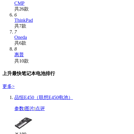
CMP
共26款
6
ThinkPad
共7款
7
Oneda
共6款
8
惠普
共10款
上升最快笔记本电池排行
更多
>
品恒E450（联想E450电池）
参数
|
图片
|
点评