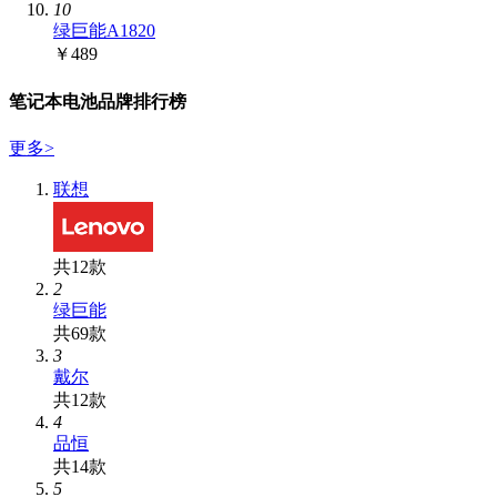
10
绿巨能A1820
￥489
笔记本电池品牌排行榜
更多
>
联想
共12款
2
绿巨能
共69款
3
戴尔
共12款
4
品恒
共14款
5