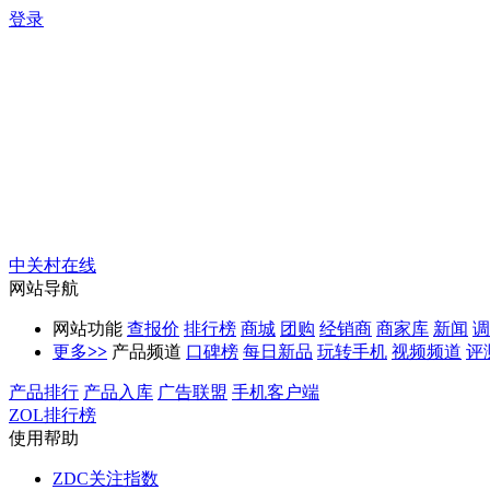
登录
中关村在线
网站导航
网站功能
查报价
排行榜
商城
团购
经销商
商家库
新闻
调
更多
>>
产品频道
口碑榜
每日新品
玩转手机
视频频道
评
产品排行
产品入库
广告联盟
手机客户端
ZOL排行榜
使用帮助
ZDC关注指数