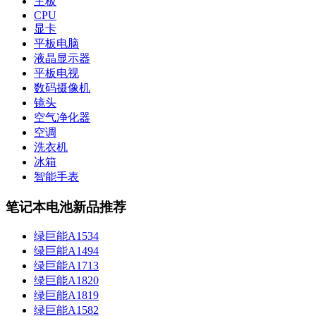
主板
CPU
显卡
平板电脑
液晶显示器
平板电视
数码摄像机
镜头
空气净化器
空调
洗衣机
冰箱
智能手表
笔记本电池新品推荐
绿巨能A1534
绿巨能A1494
绿巨能A1713
绿巨能A1820
绿巨能A1819
绿巨能A1582