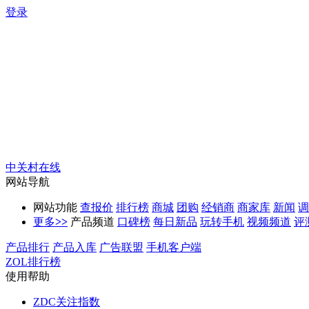
登录
中关村在线
网站导航
网站功能
查报价
排行榜
商城
团购
经销商
商家库
新闻
调
更多
>>
产品频道
口碑榜
每日新品
玩转手机
视频频道
评
产品排行
产品入库
广告联盟
手机客户端
ZOL排行榜
使用帮助
ZDC关注指数