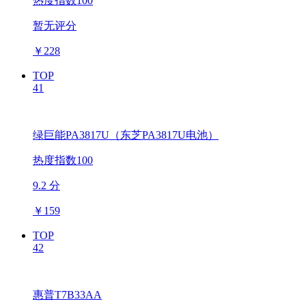
热度指数100
暂无评分
￥
228
TOP
41
绿巨能PA3817U（东芝PA3817U电池）
热度指数100
9.2 分
￥
159
TOP
42
惠普T7B33AA