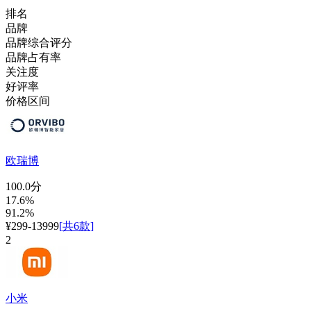
排名
品牌
品牌综合评分
品牌占有率
关注度
好评率
价格区间
欧瑞博
100.0分
17.6%
91.2%
¥299-13999
[
共6款
]
2
小米