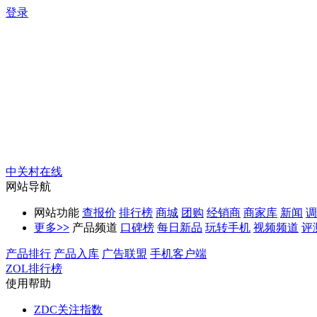
登录
中关村在线
网站导航
网站功能
查报价
排行榜
商城
团购
经销商
商家库
新闻
调
更多
>>
产品频道
口碑榜
每日新品
玩转手机
视频频道
评
产品排行
产品入库
广告联盟
手机客户端
ZOL排行榜
使用帮助
ZDC关注指数