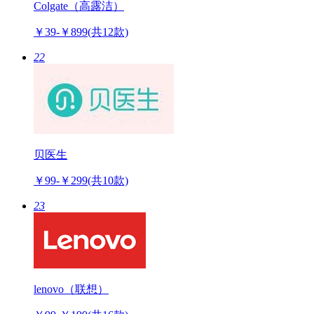
Colgate（高露洁）
￥39-￥899
(共12款)
22
贝医生
￥99-￥299
(共10款)
23
lenovo（联想）