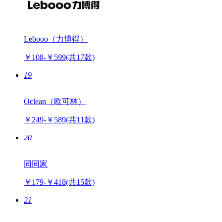
Lebooo（力博得）
￥108-￥599
(共17款)
19
Oclean（欧可林）
￥249-￥589
(共11款)
20
同同家
￥179-￥418
(共15款)
21