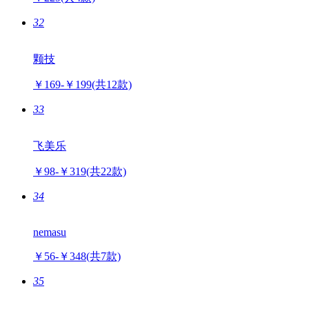
32
颗技
￥169-￥199
(共12款)
33
飞美乐
￥98-￥319
(共22款)
34
nemasu
￥56-￥348
(共7款)
35