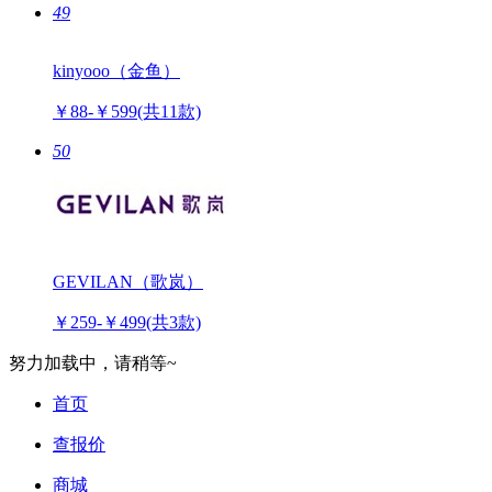
49
kinyooo（金鱼）
￥88-￥599
(共11款)
50
GEVILAN（歌岚）
￥259-￥499
(共3款)
努力加载中，请稍等~
首页
查报价
商城