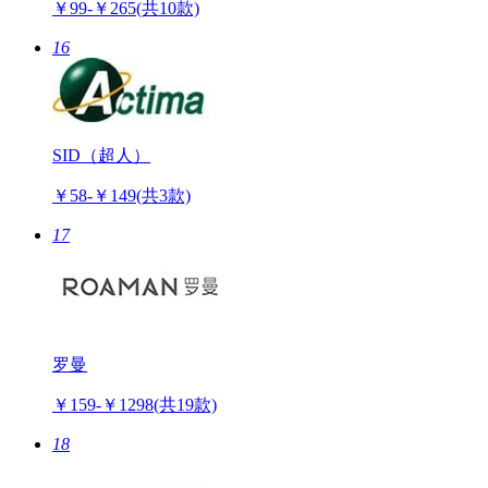
￥99-￥265
(共10款)
16
SID（超人）
￥58-￥149
(共3款)
17
罗曼
￥159-￥1298
(共19款)
18