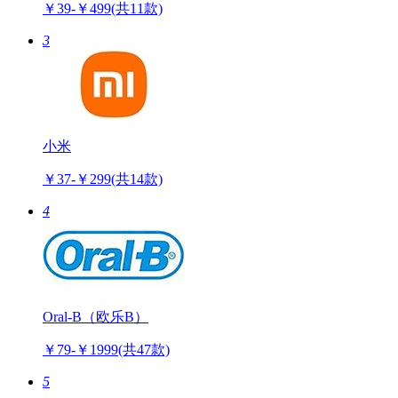
￥39-￥499
(共11款)
3
小米
￥37-￥299
(共14款)
4
Oral-B（欧乐B）
￥79-￥1999
(共47款)
5