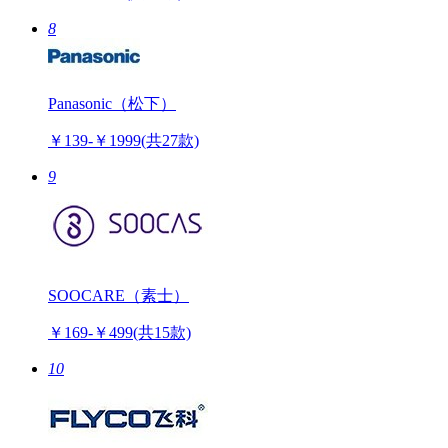
8
Panasonic（松下）
￥139-￥1999
(共27款)
9
SOOCARE（素士）
￥169-￥499
(共15款)
10