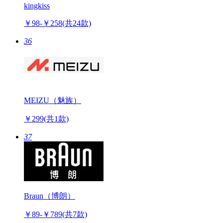
kingkiss
￥98-￥258
(共24款)
36
MEIZU（魅族）
￥299
(共1款)
37
Braun（博朗）
￥89-￥789
(共7款)