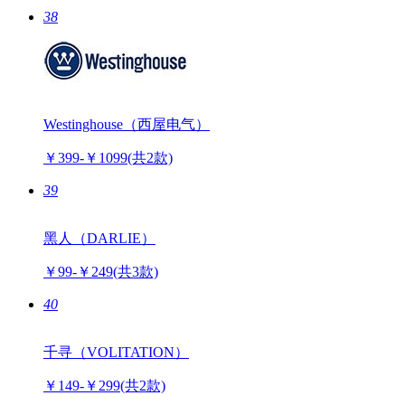
38
Westinghouse（西屋电气）
￥399-￥1099
(共2款)
39
黑人（DARLIE）
￥99-￥249
(共3款)
40
千寻（VOLITATION）
￥149-￥299
(共2款)