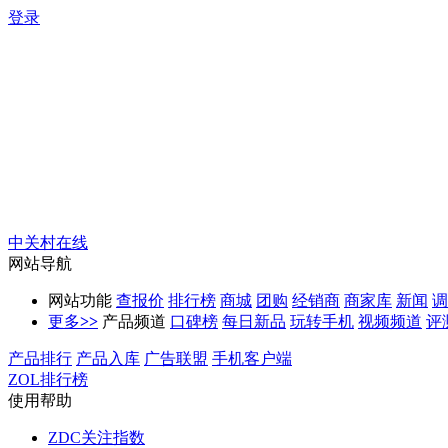
登录
中关村在线
网站导航
网站功能
查报价
排行榜
商城
团购
经销商
商家库
新闻
调
更多
>>
产品频道
口碑榜
每日新品
玩转手机
视频频道
评
产品排行
产品入库
广告联盟
手机客户端
ZOL排行榜
使用帮助
ZDC关注指数