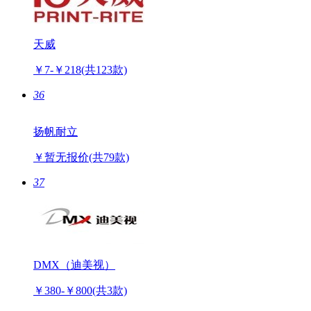
天威
￥7-￥218
(共123款)
36
扬帆耐立
￥暂无报价
(共79款)
37
DMX（迪美视）