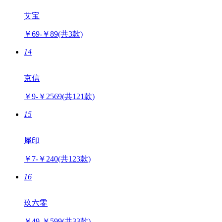
艾宝
￥69-￥89
(共3款)
14
京信
￥9-￥2569
(共121款)
15
犀印
￥7-￥240
(共123款)
16
玖六零