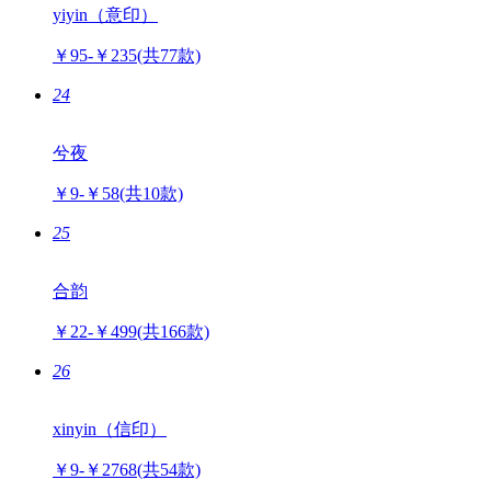
yiyin（意印）
￥95-￥235
(共77款)
24
兮夜
￥9-￥58
(共10款)
25
合韵
￥22-￥499
(共166款)
26
xinyin（信印）