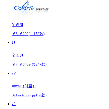
另色鬼
￥6-￥299
(共158款)
11
金印典
￥7-￥5409
(共347款)
12
shizhi（时至）
￥12-￥368
(共134款)
13