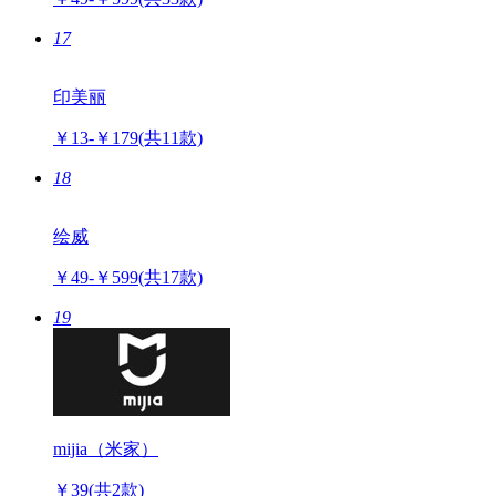
￥49-￥599
(共33款)
17
印美丽
￥13-￥179
(共11款)
18
绘威
￥49-￥599
(共17款)
19
mijia（米家）