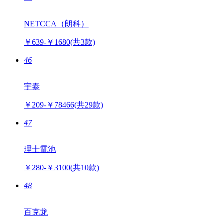
NETCCA（朗科）
￥639-￥1680
(共3款)
46
宇泰
￥209-￥78466
(共29款)
47
理士電池
￥280-￥3100
(共10款)
48
百克龙