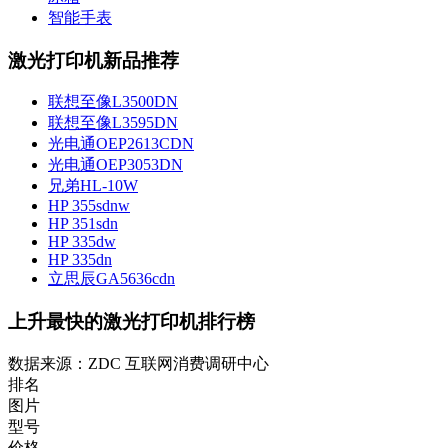
智能手表
激光打印机新品推荐
联想至像L3500DN
联想至像L3595DN
光电通OEP2613CDN
光电通OEP3053DN
兄弟HL-10W
HP 355sdnw
HP 351sdn
HP 335dw
HP 335dn
立思辰GA5636cdn
上升最快的激光打印机排行榜
数据来源：ZDC 互联网消费调研中心
排名
图片
型号
价格