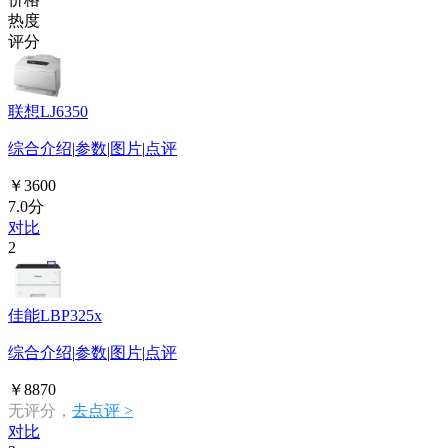
热度
评分
联想LJ6350
综合介绍
|
参数
|
图片
|
点评
￥3600
7.0分
对比
2
佳能LBP325x
综合介绍
|
参数
|
图片
|
点评
￥8870
无评分，
去点评 >
对比