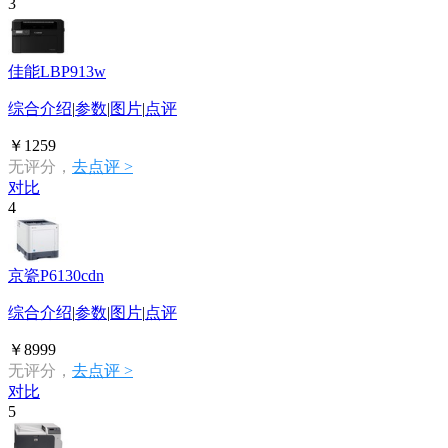
3
佳能LBP913w
综合介绍
|
参数
|
图片
|
点评
￥1259
无评分，
去点评 >
对比
4
京瓷P6130cdn
综合介绍
|
参数
|
图片
|
点评
￥8999
无评分，
去点评 >
对比
5