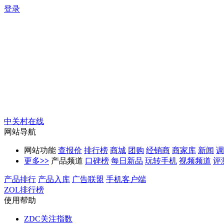
登录
中关村在线
网站导航
网站功能
查报价
排行榜
商城
团购
经销商
商家库
新闻
调
更多
>>
产品频道
口碑榜
每日新品
玩转手机
视频频道
评
产品排行
产品入库
广告联盟
手机客户端
ZOL排行榜
使用帮助
ZDC关注指数