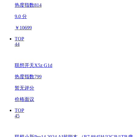
热度指数814
9.0 分
￥
10699
TOP
44
联想开天X5z G1d
热度指数799
暂无评分
价格面议
TOP
45
联想小新Pro14 2024 AI超能本 （R7 8845H/32GB/1TB/集