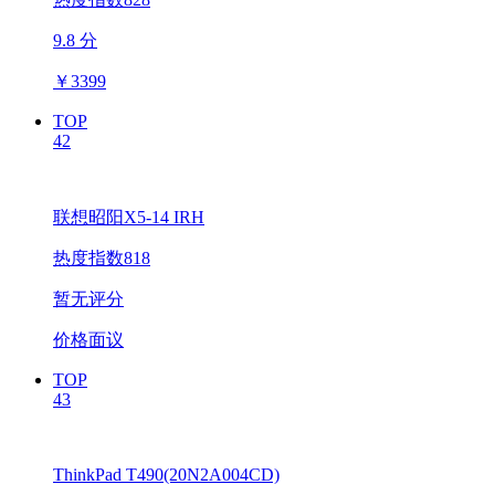
9.8 分
￥
3399
TOP
42
联想昭阳X5-14 IRH
热度指数818
暂无评分
价格面议
TOP
43
ThinkPad T490(20N2A004CD)