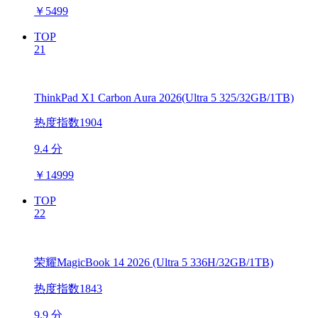
￥
5499
TOP
21
ThinkPad X1 Carbon Aura 2026(Ultra 5 325/32GB/1TB)
热度指数1904
9.4 分
￥
14999
TOP
22
荣耀MagicBook 14 2026 (Ultra 5 336H/32GB/1TB)
热度指数1843
9.9 分