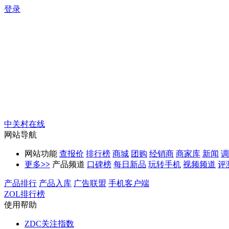
登录
中关村在线
网站导航
网站功能
查报价
排行榜
商城
团购
经销商
商家库
新闻
调
更多
>>
产品频道
口碑榜
每日新品
玩转手机
视频频道
评
产品排行
产品入库
广告联盟
手机客户端
ZOL排行榜
使用帮助
ZDC关注指数