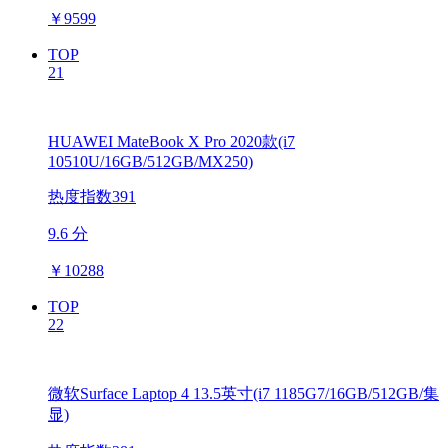
￥
9599
TOP
21
HUAWEI MateBook X Pro 2020款(i7
10510U/16GB/512GB/MX250)
热度指数391
9.6 分
￥
10288
TOP
22
微软Surface Laptop 4 13.5英寸(i7 1185G7/16GB/512GB/集
显)