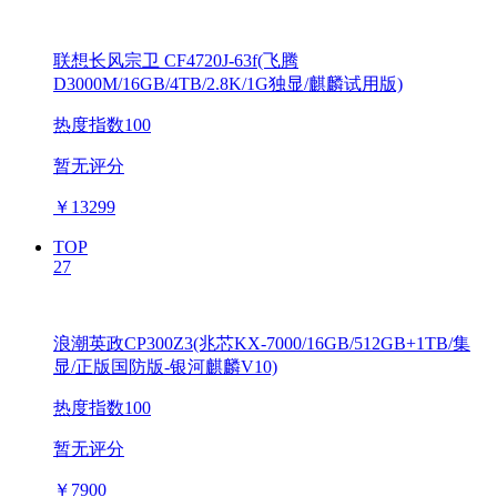
联想长风宗卫 CF4720J-63f(飞腾
D3000M/16GB/4TB/2.8K/1G独显/麒麟试用版)
热度指数100
暂无评分
￥
13299
TOP
27
浪潮英政CP300Z3(兆芯KX-7000/16GB/512GB+1TB/集
显/正版国防版-银河麒麟V10)
热度指数100
暂无评分
￥
7900