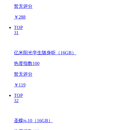
暂无评分
￥
288
TOP
31
亿米阳光学生随身听（16GB）
热度指数100
暂无评分
￥
119
TOP
32
圣蝶js-10（16GB）