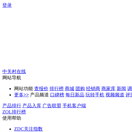
登录
中关村在线
网站导航
网站功能
查报价
排行榜
商城
团购
经销商
商家库
新闻
调
更多
>>
产品频道
口碑榜
每日新品
玩转手机
视频频道
评
产品排行
产品入库
广告联盟
手机客户端
ZOL排行榜
使用帮助
ZDC关注指数