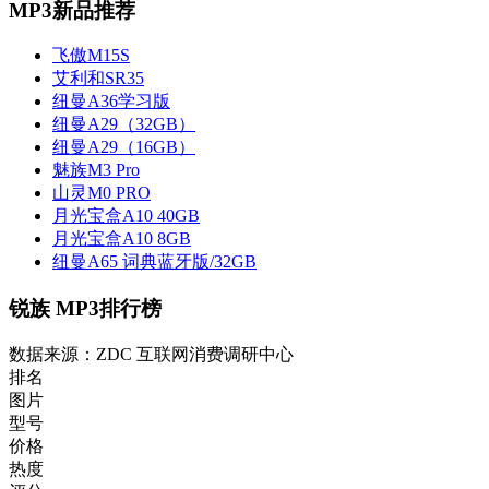
MP3新品推荐
飞傲M15S
艾利和SR35
纽曼A36学习版
纽曼A29（32GB）
纽曼A29（16GB）
魅族M3 Pro
山灵M0 PRO
月光宝盒A10 40GB
月光宝盒A10 8GB
纽曼A65 词典蓝牙版/32GB
锐族 MP3排行榜
数据来源：ZDC 互联网消费调研中心
排名
图片
型号
价格
热度