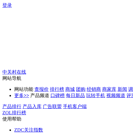
登录
中关村在线
网站导航
网站功能
查报价
排行榜
商城
团购
经销商
商家库
新闻
调
更多
>>
产品频道
口碑榜
每日新品
玩转手机
视频频道
评
产品排行
产品入库
广告联盟
手机客户端
ZOL排行榜
使用帮助
ZDC关注指数