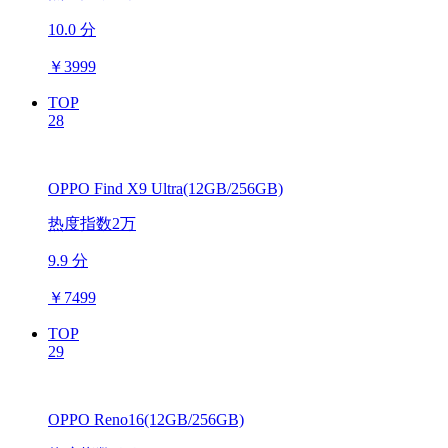
10.0 分
￥
3999
TOP
28
OPPO Find X9 Ultra(12GB/256GB)
热度指数2万
9.9 分
￥
7499
TOP
29
OPPO Reno16(12GB/256GB)