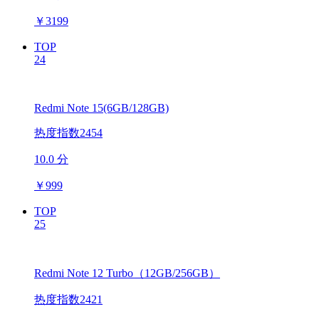
￥
3199
TOP
24
Redmi Note 15(6GB/128GB)
热度指数2454
10.0 分
￥
999
TOP
25
Redmi Note 12 Turbo（12GB/256GB）
热度指数2421