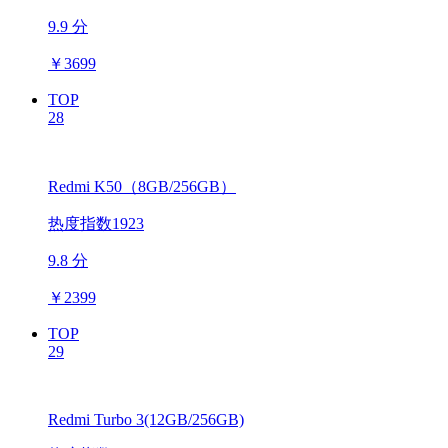
9.9 分
￥
3699
TOP
28
Redmi K50（8GB/256GB）
热度指数1923
9.8 分
￥
2399
TOP
29
Redmi Turbo 3(12GB/256GB)