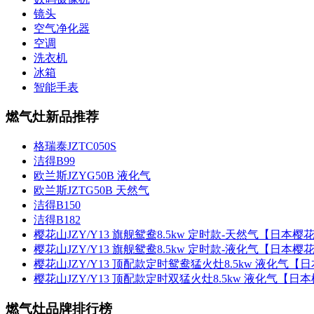
镜头
空气净化器
空调
洗衣机
冰箱
智能手表
燃气灶新品推荐
格瑞泰JZTC050S
洁得B99
欧兰斯JZYG50B 液化气
欧兰斯JZTG50B 天然气
洁得B150
洁得B182
樱花山JZY/Y13 旗舰鸳鸯8.5kw 定时款-天然气【日本樱
樱花山JZY/Y13 旗舰鸳鸯8.5kw 定时款-液化气【日本樱
樱花山JZY/Y13 顶配款定时鸳鸯猛火灶8.5kw 液化气【
樱花山JZY/Y13 顶配款定时双猛火灶8.5kw 液化气【日
燃气灶品牌排行榜