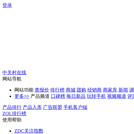
登录
中关村在线
网站导航
网站功能
查报价
排行榜
商城
团购
经销商
商家库
新闻
调
更多
>>
产品频道
口碑榜
每日新品
玩转手机
视频频道
评
产品排行
产品入库
广告联盟
手机客户端
ZOL排行榜
使用帮助
ZDC关注指数