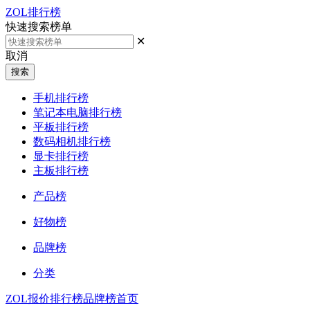
ZOL排行榜
快速搜索榜单
✕
取消
搜索
手机排行榜
笔记本电脑排行榜
平板排行榜
数码相机排行榜
显卡排行榜
主板排行榜
产品榜
好物榜
品牌榜
分类
ZOL报价
排行榜
品牌榜首页