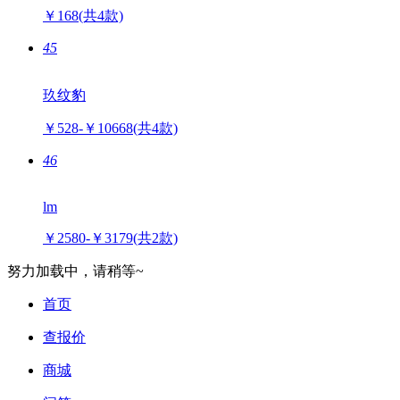
￥168
(共4款)
45
玖纹豹
￥528-￥10668
(共4款)
46
lm
￥2580-￥3179
(共2款)
努力加载中，请稍等~
首页
查报价
商城