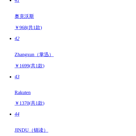
41
奥克沃斯
￥968
(共1款)
42
Zhangxun（掌迅）
￥1699
(共1款)
43
Rakuten
￥1370
(共1款)
44
JINDU（锦读）