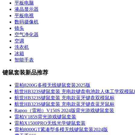
平板电脑
液晶显示器
平板电视
数码摄像机
镜头
空气净化器
空调
洗衣机
冰箱
智能手表
键鼠套装新品推荐
雷柏8200G多模无线键鼠套装2025版
航世HB323S键鼠套装 充电款键盘电池款人体工学双模鼠
航世HB323S键鼠套装 充电款蓝牙键盘双模鼠标
航世HB323S键鼠套装 充电款蓝牙键盘蓝牙鼠标
Rapoo（雷柏）V150S 2024版背光游戏键鼠套装
雷柏V185S背光游戏键鼠套装
雷柏X1500PRO无线光学键鼠套装
雷柏8000GT紧凑型多模无线键鼠套装2024版