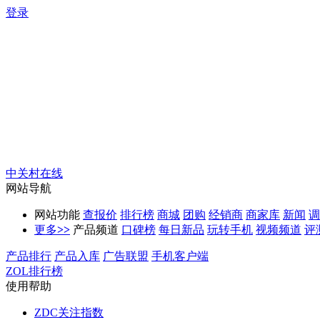
登录
中关村在线
网站导航
网站功能
查报价
排行榜
商城
团购
经销商
商家库
新闻
调
更多
>>
产品频道
口碑榜
每日新品
玩转手机
视频频道
评
产品排行
产品入库
广告联盟
手机客户端
ZOL排行榜
使用帮助
ZDC关注指数