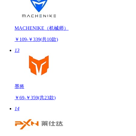
MACHENIKE（机械师）
￥109-￥339
(共10款)
13
墨将
￥69-￥359
(共23款)
14