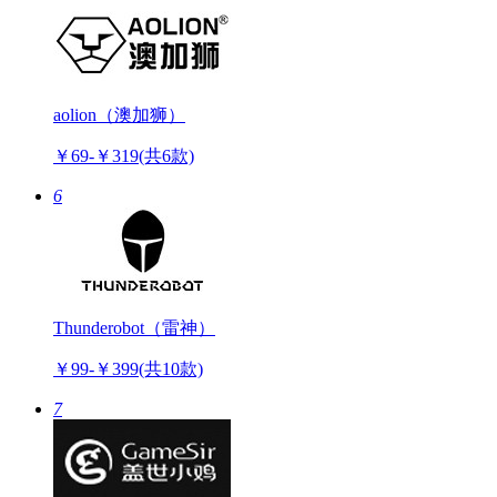
aolion（澳加狮）
￥69-￥319
(共6款)
6
Thunderobot（雷神）
￥99-￥399
(共10款)
7