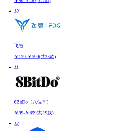
￥99-￥287
(共7款)
10
飞智
￥129-￥599
(共23款)
11
8BitDo（八位堂）
￥99-￥699
(共19款)
12