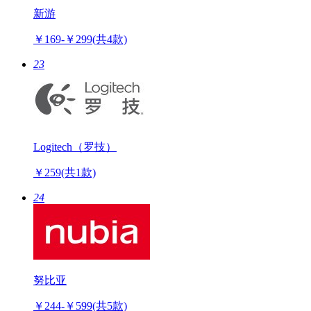
新游
￥169-￥299
(共4款)
23
Logitech（罗技）
￥259
(共1款)
24
努比亚
￥244-￥599
(共5款)