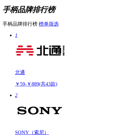
手柄品牌排行榜
手柄品牌排行榜
榜单筛选
1
北通
￥59-￥889
(共43款)
2
SONY（索尼）