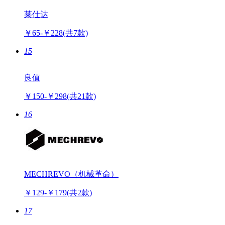
莱仕达
￥65-￥228
(共7款)
15
良值
￥150-￥298
(共21款)
16
MECHREVO（机械革命）
￥129-￥179
(共2款)
17