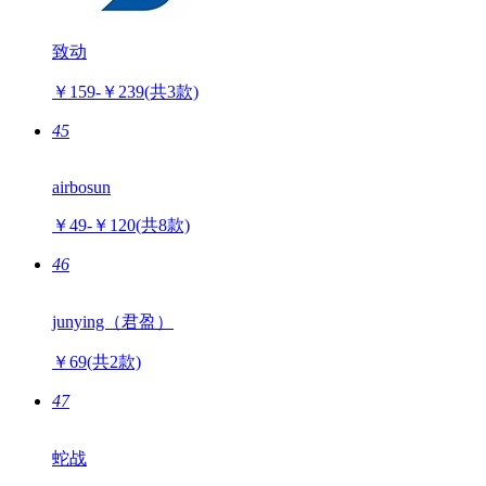
致动
￥159-￥239
(共3款)
45
airbosun
￥49-￥120
(共8款)
46
junying（君盈）
￥69
(共2款)
47
蛇战