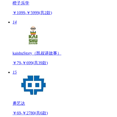
橙子乐学
￥1099-￥5999
(共2款)
14
kaishuStory（凯叔讲故事）
￥79-￥699
(共39款)
15
勇艺达
￥69-￥2780
(共6款)