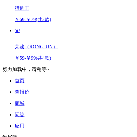
猎豹王
￥69-￥79
(共2款)
50
荣骏（RONGJUN）
￥59-￥99
(共4款)
努力加载中，请稍等~
首页
查报价
商城
问答
应用