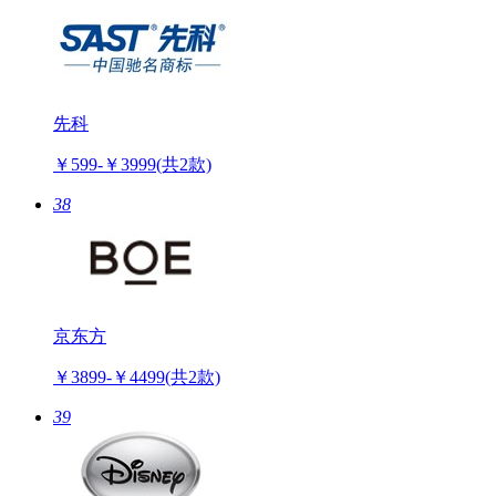
先科
￥599-￥3999
(共2款)
38
京东方
￥3899-￥4499
(共2款)
39