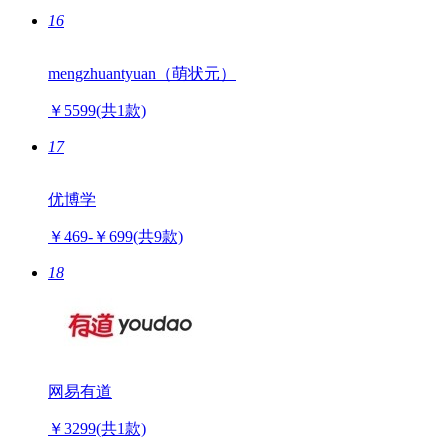
16
mengzhuantyuan（萌状元）
￥5599
(共1款)
17
优博学
￥469-￥699
(共9款)
18
网易有道
￥3299
(共1款)