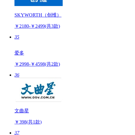
SKYWORTH（创维）
￥2180-￥2499
(共3款)
35
爱多
￥2998-￥4598
(共2款)
36
文曲星
￥398
(共1款)
37