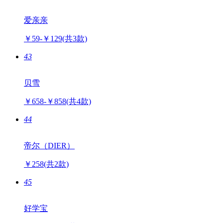
爱亲亲
￥59-￥129
(共3款)
43
贝雪
￥658-￥858
(共4款)
44
帝尔（DIER）
￥258
(共2款)
45
好学宝