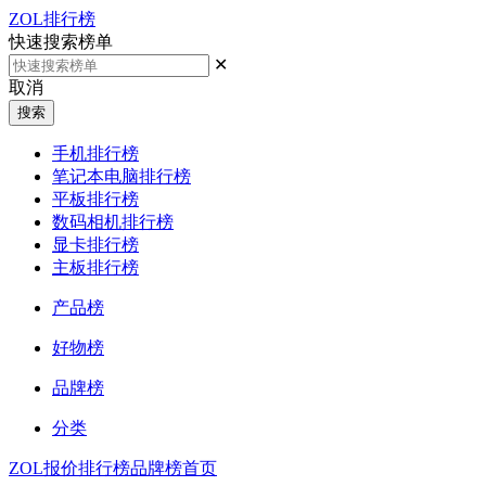
ZOL排行榜
快速搜索榜单
✕
取消
搜索
手机排行榜
笔记本电脑排行榜
平板排行榜
数码相机排行榜
显卡排行榜
主板排行榜
产品榜
好物榜
品牌榜
分类
ZOL报价
排行榜
品牌榜首页