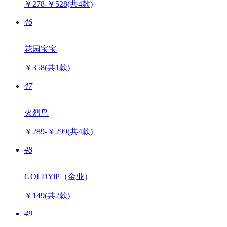
￥278-￥528
(共4款)
46
花园宝宝
￥358
(共1款)
47
火烈鸟
￥289-￥299
(共4款)
48
GOLDYiP（金业）
￥149
(共2款)
49