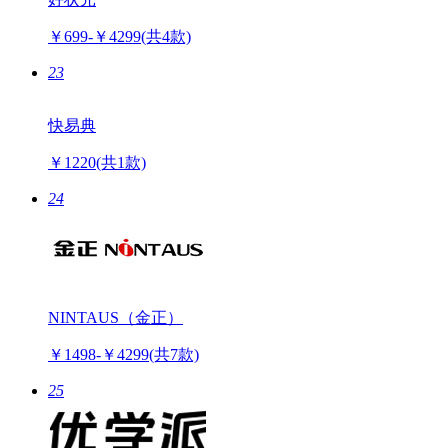
￥699-￥4299
(共4款)
23
快易典
￥1220
(共1款)
24
NINTAUS（金正）
￥1498-￥4299
(共7款)
25