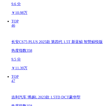
9.6 分
￥
10.98万
TOP
46
长安CS75 PLUS 2025款 第四代 1.5T 新蓝鲸 智慧鲸悦版
热度指数358
9.5 分
￥
11.39万
TOP
47
吉利汽车 博越L 2023款 1.5TD DCT豪华型
热度指数358