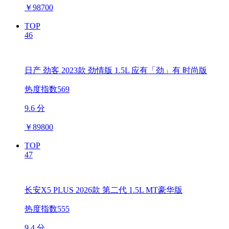
￥
98700
TOP
46
日产 劲客 2023款 劲情版 1.5L 应有「劲」有 时尚版
热度指数569
9.6 分
￥
89800
TOP
47
长安X5 PLUS 2026款 第二代 1.5L MT豪华版
热度指数555
9.4 分