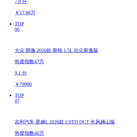
7.9 分
￥
17.88万
TOP
06
大众 朗逸 2026款 新锐 1.5L 出众新逸版
热度指数47万
9.1 分
￥
79990
TOP
07
吉利汽车 星越L 2026款 2.0TD DCT 长风越山版
热度指数46万