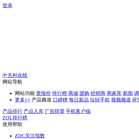
登录
中关村在线
网站导航
网站功能
查报价
排行榜
商城
团购
经销商
商家库
新闻
调
更多
>>
产品频道
口碑榜
每日新品
玩转手机
视频频道
评
产品排行
产品入库
广告联盟
手机客户端
ZOL排行榜
使用帮助
ZDC关注指数