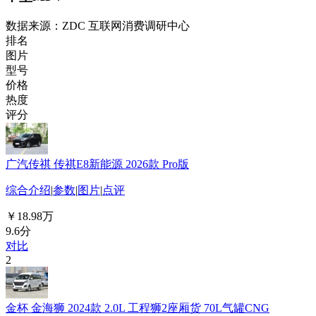
数据来源：ZDC 互联网消费调研中心
排名
图片
型号
价格
热度
评分
广汽传祺 传祺E8新能源 2026款 Pro版
综合介绍
|
参数
|
图片
|
点评
￥18.98万
9.6分
对比
2
金杯 金海狮 2024款 2.0L 工程狮2座厢货 70L气罐CNG