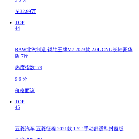
￥
32.99万
TOP
44
BAW北汽制造 锐胜王牌M7 2023款 2.0L CNG长轴豪华
版 7座
热度指数179
9.6 分
价格面议
TOP
45
五菱汽车 五菱征程 2021款 1.5T 手动舒适型封窗版