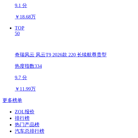
9.1 分
￥
18.68万
TOP
50
奇瑞风云 风云T9 2026款 220 长续航尊贵型
热度指数334
9.7 分
￥
11.99万
更多榜单
ZOL报价
排行榜
热门产品榜
汽车总排行榜