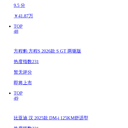
9.5 分
￥
41.87万
TOP
48
方程豹 方程S 2026款 S GT 两驱版
热度指数231
暂无评分
即将上市
TOP
49
比亚迪 汉 2025款 DM-i 125KM舒适型