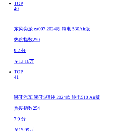
TOP
40
东风奕派 eπ007 2024款 纯电 530Air版
热度指数259
9.2 分
￥
13.16万
TOP
41
哪吒汽车 哪吒S猎装 2024款 纯电510 Air版
热度指数254
7.9 分
￥
15.99万