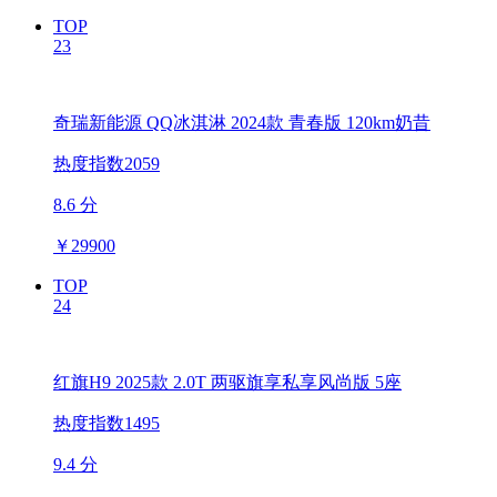
TOP
23
奇瑞新能源 QQ冰淇淋 2024款 青春版 120km奶昔
热度指数2059
8.6 分
￥
29900
TOP
24
红旗H9 2025款 2.0T 两驱旗享私享风尚版 5座
热度指数1495
9.4 分