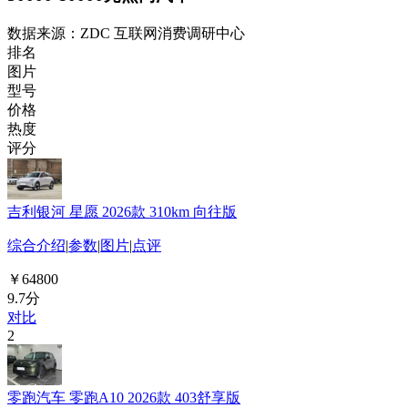
数据来源：ZDC 互联网消费调研中心
排名
图片
型号
价格
热度
评分
吉利银河 星愿 2026款 310km 向往版
综合介绍
|
参数
|
图片
|
点评
￥64800
9.7分
对比
2
零跑汽车 零跑A10 2026款 403舒享版