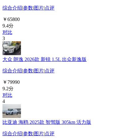
综合介绍
|
参数
|
图片
|
点评
￥65800
9.4分
对比
3
大众 朗逸 2026款 新锐 1.5L 出众新逸版
综合介绍
|
参数
|
图片
|
点评
￥79990
9.2分
对比
4
比亚迪 海鸥 2025款 智驾版 305km 活力版
综合介绍
|
参数
|
图片
|
点评