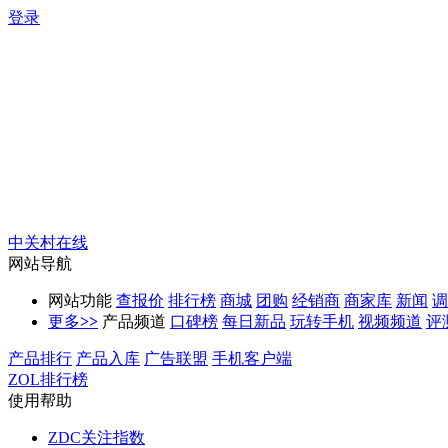
登录
中关村在线
网站导航
网站功能
查报价
排行榜
商城
团购
经销商
商家库
新闻
调
更多
>>
产品频道
口碑榜
每日新品
玩转手机
视频频道
评
产品排行
产品入库
广告联盟
手机客户端
ZOL排行榜
使用帮助
ZDC关注指数